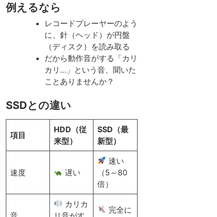
例えるなら
レコードプレーヤーのよう
に、針（ヘッド）が円盤
（ディスク）を読み取る
だから動作音がする「カリ
カリ…」という音、聞いた
ことありませんか？
SSDとの違い
HDD（従
SSD（最
項目
来型）
新型）
速い
速度
遅い
（5～80
倍）
カリカ
完全に
音
リ音がす