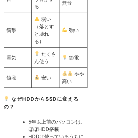
無音
る
弱い
（落とす
衝撃
強い
と壊れ
る）
たくさ
電気
節電
ん使う
やや
値段
安い
高い
なぜHDDからSSDに変える
の？
5年以上前のパソコンは、
ほぼHDD搭載
HDDは使っているうちに