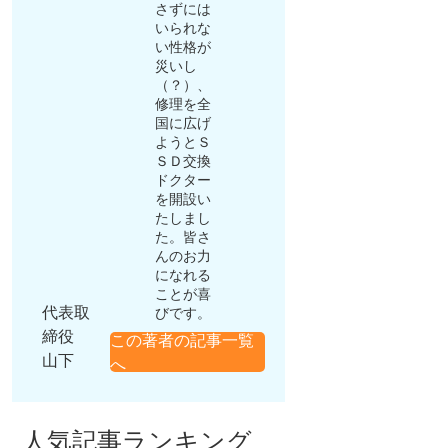
さずには
いられな
い性格が
災いし
（？）、
修理を全
国に広げ
ようとＳ
ＳＤ交換
ドクター
を開設い
たしまし
た。皆さ
んのお力
になれる
ことが喜
代表取
びです。
締役
この著者の記事一覧
山下
へ
人気記事ランキング