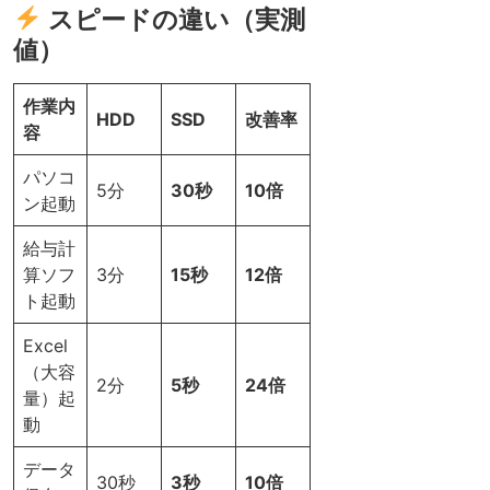
スピードの違い（実測
値）
作業内
HDD
SSD
改善率
容
パソコ
5分
30秒
10倍
ン起動
給与計
算ソフ
3分
15秒
12倍
ト起動
Excel
（大容
2分
5秒
24倍
量）起
動
データ
30秒
3秒
10倍