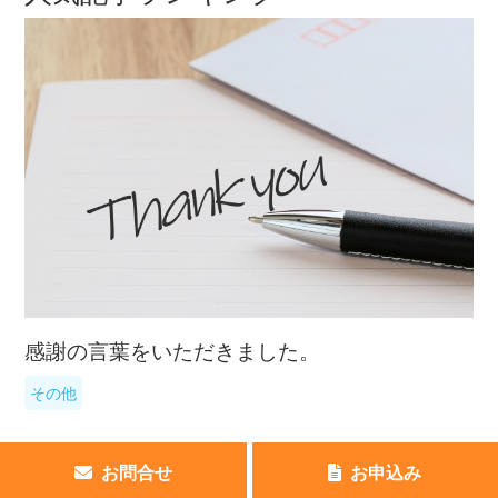
感謝の言葉をいただきました。
その他
SSD価格は2025年後半に急騰、2026年も供給
お問合せ
お申込み
不足で上昇継続へ