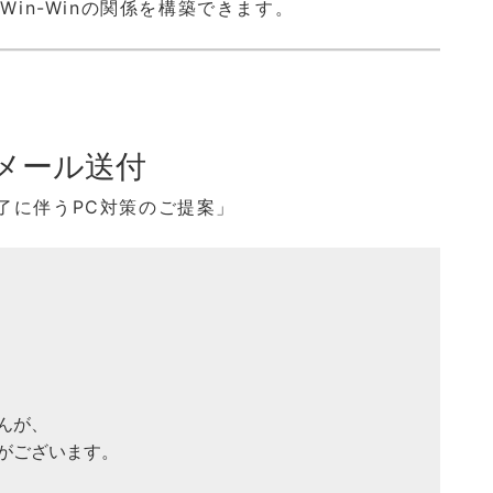
in-Winの関係を構築できます。
のメール送付
終了に伴うPC対策のご提案」
が、

ございます。
