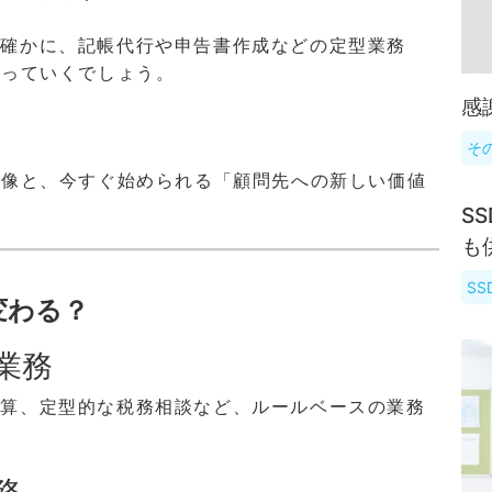
？確かに、記帳代行や申告書作成などの定型業務
わっていくでしょう。
感
そ
士像と、今すぐ始められる「顧問先への新しい価値
S
も
S
変わる？
業務
計算、定型的な税務相談など、ルールベースの業務
務