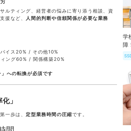
ンサルティング、経営者の悩みに寄り添う相談、資
案支援など、
人間的判断や信頼関係が必要な業務
学
障
イス20% / その他10%
S
ィング60% / 関係構築20%
ー」への転換が必須です
率化」
の第一歩は、
定型業務時間の圧縮
です。
時間