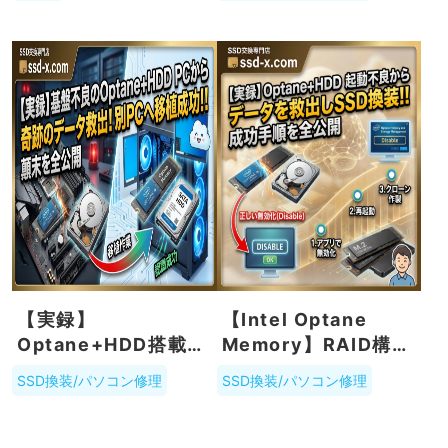
すめ。その理由と
は？
【実録】
【Intel Optane
Optane+HDD搭載
Memory】RAID構築
PCが基盤故障で起動
PCが起動不能に…！
SSD換装/パソコン修理
SSD換装/パソコン修理
不可に！別PCへの移
データを消さずに復
植で奇跡のデータ救
旧・SSDへ換装する
出＆SSD化に成功し
完全手順