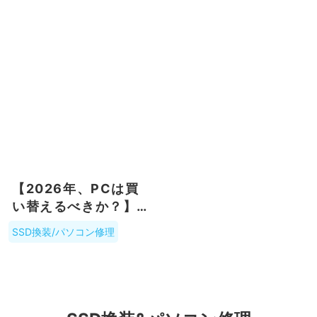
た話
【2026年、PCは買
い替えるべきか？】
SSD交換で延命した
SSD換装/パソコン修理
ほうが圧倒的にコス
パが良い理由