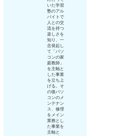
いた学習
塾のアル
バイトで
人との交
流を持つ
楽しさを
知り、一
念発起し
て「パソ
コンの家
庭教師」
を主軸と
した事業
を立ち上
げる。そ
の後パソ
コンのメ
ンテナン
ス、修理
をメイン
業務とし
た事業を
主軸と