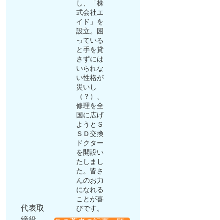
し、「株
式会社エ
イド」を
設立。困
っている
と手を貸
さずには
いられな
い性格が
災いし
（？）、
修理を全
国に広げ
ようとＳ
ＳＤ交換
ドクター
を開設い
たしまし
た。皆さ
んのお力
になれる
ことが喜
代表取
びです。
締役