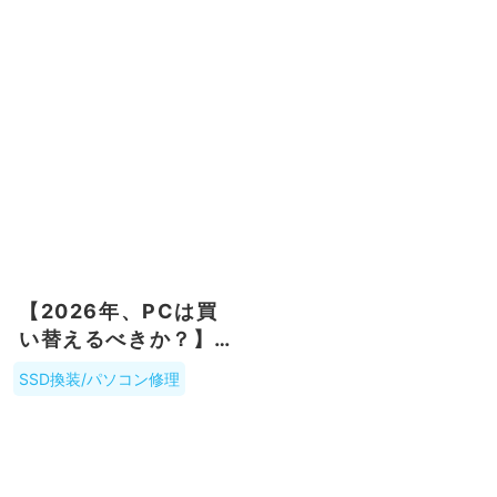
出＆SSD化に成功し
完全手順
た話
【2026年、PCは買
い替えるべきか？】
SSD交換で延命した
SSD換装/パソコン修理
ほうが圧倒的にコス
パが良い理由