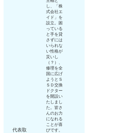
主軸と
し、「株
式会社エ
イド」を
設立。困
っている
と手を貸
さずには
いられな
い性格が
災いし
（？）、
修理を全
国に広げ
ようとＳ
ＳＤ交換
ドクター
を開設い
たしまし
た。皆さ
んのお力
になれる
ことが喜
代表取
びです。