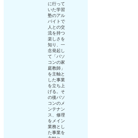
に行って
いた学習
塾のアル
バイトで
人との交
流を持つ
楽しさを
知り、一
念発起し
て「パソ
コンの家
庭教師」
を主軸と
した事業
を立ち上
げる。そ
の後パソ
コンのメ
ンテナン
ス、修理
をメイン
業務とし
た事業を