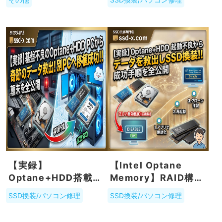
ロに任せるのがおす
すめ。その理由と
は？
【実録】
【Intel Optane
Optane+HDD搭載
Memory】RAID構築
PCが基盤故障で起動
PCが起動不能に…！
SSD換装/パソコン修理
SSD換装/パソコン修理
不可に！別PCへの移
データを消さずに復
植で奇跡のデータ救
旧・SSDへ換装する